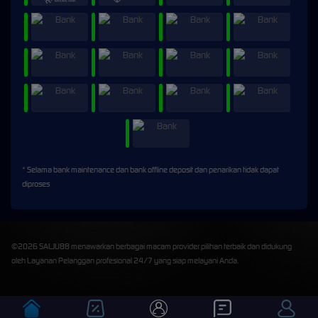
* Selama bank maintenance dan bank offline deposit dan penarikan tidak dapat
diproses
©2026 SALJU88 menawarkan berbagai macam provider pilihan terbaik dan didukung
oleh Layanan Pelanggan profesional 24/7 yang siap melayani Anda.