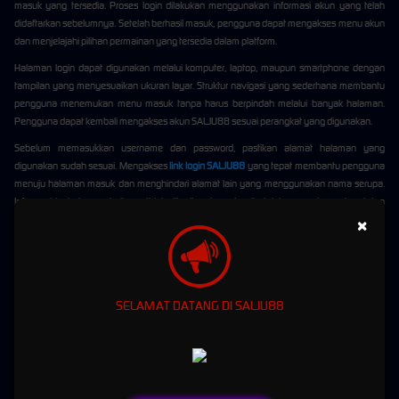
masuk yang tersedia. Proses login dilakukan menggunakan informasi akun yang telah
didaftarkan sebelumnya. Setelah berhasil masuk, pengguna dapat mengakses menu akun
dan menjelajahi pilihan permainan yang tersedia dalam platform.
Halaman login dapat digunakan melalui komputer, laptop, maupun smartphone dengan
tampilan yang menyesuaikan ukuran layar. Struktur navigasi yang sederhana membantu
pengguna menemukan menu masuk tanpa harus berpindah melalui banyak halaman.
Pengguna dapat kembali mengakses akun SALJU88 sesuai perangkat yang digunakan.
Sebelum memasukkan username dan password, pastikan alamat halaman yang
digunakan sudah sesuai. Mengakses
link login SALJU88
yang tepat membantu pengguna
menuju halaman masuk dan menghindari alamat lain yang menggunakan nama serupa.
Informasi login juga sebaiknya tidak diberikan kepada pihak lain agar akses akun tetap
berada dalam kendali pengguna.
×
Link Alternatif SALJU88 Terbaru
2026
SELAMAT DATANG DI SALJU88
Kehadiran
link alternatif SALJU88
memberikan pilihan akses tambahan bagi pengguna
yang ingin terhubung ke platform. Jalur alternatif dapat digunakan untuk membuka
halaman SALJU88 dan mengakses layanan yang sama menggunakan akun yang telah
terdaftar.