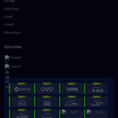
Olahraga
Crash Game
Arcade
E-Sports
Sabung Ayam
Komunitas
Telegram
Livechat