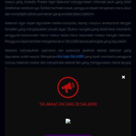
masuk yang tersedia. Proses login dilakukan menggunakan informasi akun yang telah
didaftarkan sebelumnya. Setelah berhasil masuk, pengguna dapat mengakses menu akun
dan menjelajahi pilihan permainan yang tersedia dalam platform.
Halaman login dapat digunakan melalui komputer, laptop, maupun smartphone dengan
tampilan yang menyesuaikan ukuran layar. Struktur navigasi yang sederhana membantu
pengguna menemukan menu masuk tanpa harus berpindah melalui banyak halaman.
Pengguna dapat kembali mengakses akun SALJU88 sesuai perangkat yang digunakan.
Sebelum memasukkan username dan password, pastikan alamat halaman yang
digunakan sudah sesuai. Mengakses
link login SALJU88
yang tepat membantu pengguna
menuju halaman masuk dan menghindari alamat lain yang menggunakan nama serupa.
Informasi login juga sebaiknya tidak diberikan kepada pihak lain agar akses akun tetap
berada dalam kendali pengguna.
×
Link Alternatif SALJU88 Terbaru
2026
SELAMAT DATANG DI SALJU88
Kehadiran
link alternatif SALJU88
memberikan pilihan akses tambahan bagi pengguna
yang ingin terhubung ke platform. Jalur alternatif dapat digunakan untuk membuka
halaman SALJU88 dan mengakses layanan yang sama menggunakan akun yang telah
terdaftar.