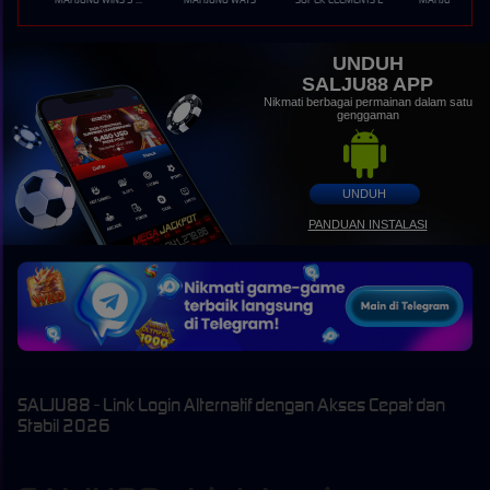
UNDUH
SALJU88 APP
Nikmati berbagai permainan dalam satu
genggaman
UNDUH
PANDUAN INSTALASI
SALJU88 - Link Login Alternatif dengan Akses Cepat dan
Stabil 2026