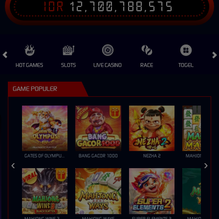
IDR
12,700,788,575
HOT GAMES
SLOTS
LIVE CASINO
RACE
TOGEL
OL
GAME POPULER
GATES OF OLYMPUS POP
BANG GACOR 1000
NEZHA 2
MAHJONG MAX
MAHJONG WINS 3 – BLACK SCATTER
MAHJONG WAYS
SUPER ELEMENTS 2
MAHJONG WAYS