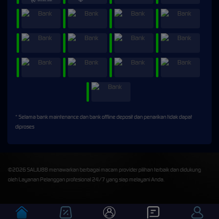
* Selama bank maintenance dan bank offline deposit dan penarikan tidak dapat
diproses
©2026 SALJU88 menawarkan berbagai macam provider pilihan terbaik dan didukung
oleh Layanan Pelanggan profesional 24/7 yang siap melayani Anda.