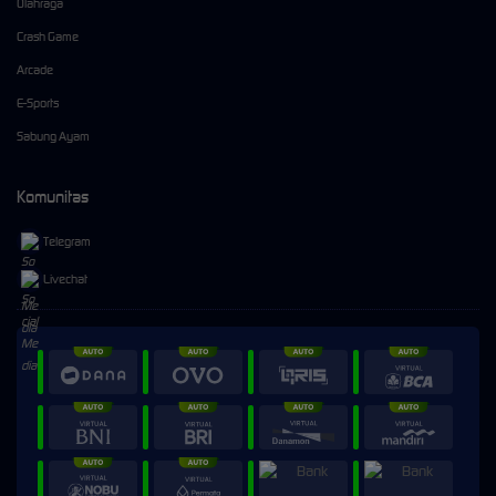
Olahraga
Crash Game
Arcade
E-Sports
Sabung Ayam
Komunitas
Telegram
Livechat