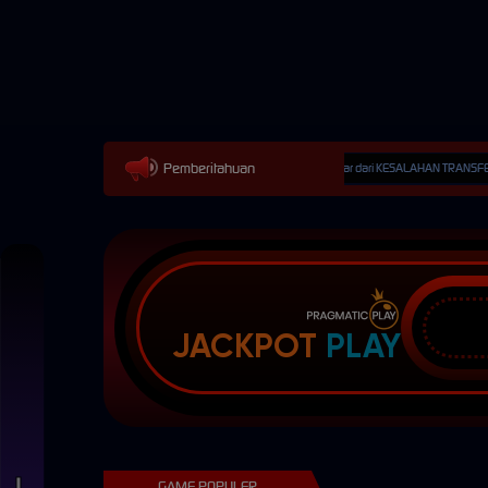
Pemberitahuan
EPOSIT Setiap Kali ingin Melakukan DEPOSIT Agar Terhindar dari KESALAHAN TRANSFER. Terima ka
JACKPOT
PLAY
GAME POPULER