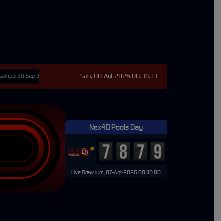
Sab, 08-Agt-2026 00.30.13
-Sep-2026 14.59.59. Selama waktu ini, PP Virtual Sports permainan tidak akan tersedia. Kami 
Nex4D Pools Day
Live Draw Jum, 07-Agt-2026 00.00.00