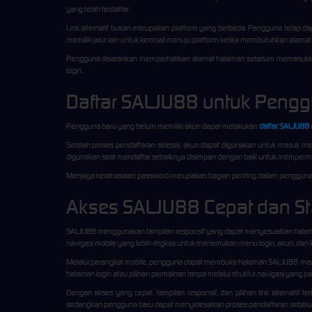
yang telah terdaftar.
Link alternatif bukan merupakan platform yang berbeda. Pengguna tetap 
memiliki jalur lain untuk kembali menuju platform ketika membutuhkan alamat 
Pengguna disarankan memperhatikan alamat halaman sebelum memasukkan in
login.
Daftar SALJU88 untuk Peng
Pengguna baru yang belum memiliki akun dapat melakukan
daftar SALJU88
Setelah proses pendaftaran selesai, akun dapat digunakan untuk masuk me
digunakan saat mendaftar sebaiknya disimpan dengan baik untuk mempermud
Menjaga kerahasiaan password merupakan bagian penting dalam penggunaan 
Akses SALJU88 Cepat dan St
SALJU88 menggunakan tampilan responsif yang dapat menyesuaikan halama
navigasi mobile yang lebih ringkas untuk menemukan menu login, akun, dan 
Melalui perangkat mobile, pengguna dapat membuka halaman SALJU88 men
halaman login atau pilihan permainan tanpa melalui struktur navigasi yang pa
Dengan akses yang cepat, tampilan responsif, dan pilihan link alterna
sedangkan pengguna baru dapat menyelesaikan proses pendaftaran sebelum 