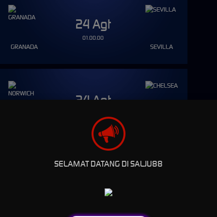
24 Agt
01.00.00
GRANADA
SEVILLA
24 Agt
04.00.00
NORWICH
CHELSEA
SELAMAT DATANG DI SALJU88
UNDUH APLIK
SALJU88 APP
Nikmati berbagai pe