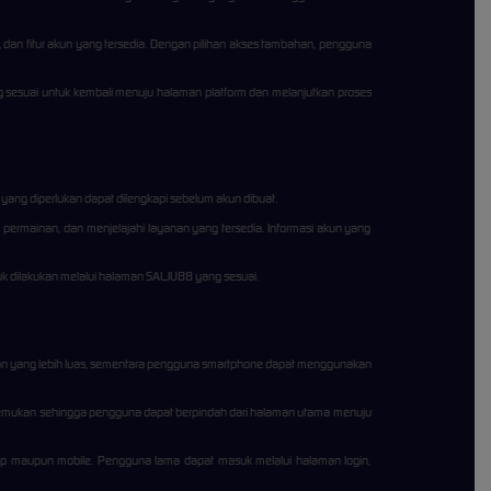
an fitur akun yang tersedia. Dengan pilihan akses tambahan, pengguna
 sesuai untuk kembali menuju halaman platform dan melanjutkan proses
yang diperlukan dapat dilengkapi sebelum akun dibuat.
ermainan, dan menjelajahi layanan yang tersedia. Informasi akun yang
k dilakukan melalui halaman SALJU88 yang sesuai.
an yang lebih luas, sementara pengguna smartphone dapat menggunakan
emukan sehingga pengguna dapat berpindah dari halaman utama menuju
top maupun mobile. Pengguna lama dapat masuk melalui halaman login,