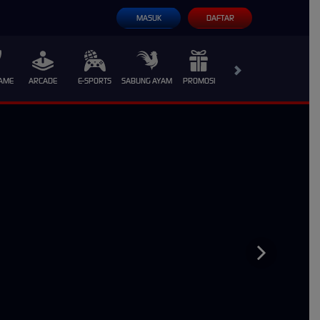
MASUK
DAFTAR
GAME
ARCADE
E-SPORTS
SABUNG AYAM
PROMOSI