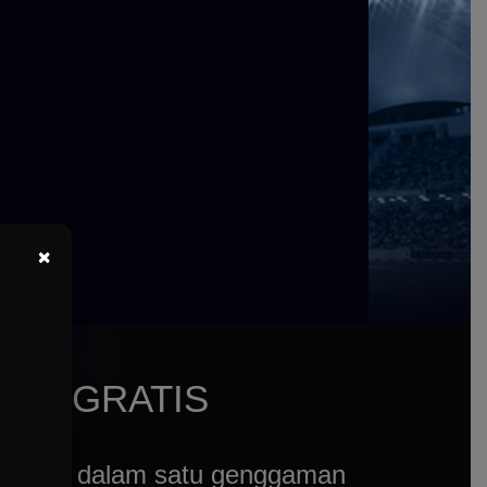
×
ASI GRATIS
rmainan dalam satu genggaman