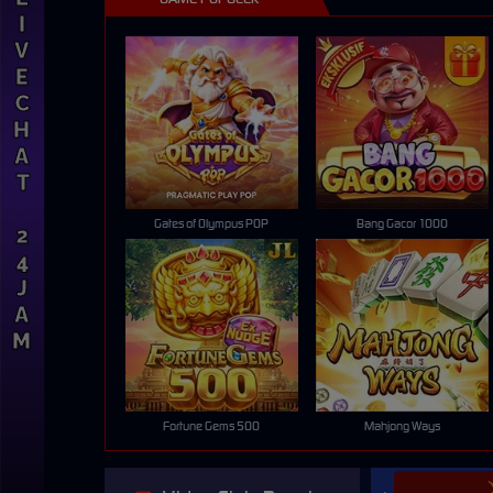
LIVECHAT 24JAM
Gates of Olympus POP
Bang Gacor 1000
Fortune Gems 500
Mahjong Ways