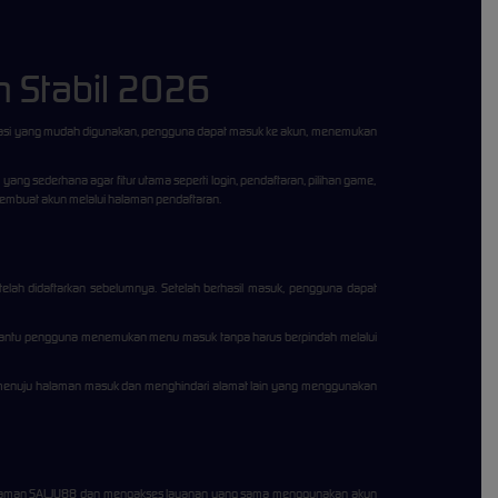
n Stabil 2026
navigasi yang mudah digunakan, pengguna dapat masuk ke akun, menemukan
g sederhana agar fitur utama seperti login, pendaftaran, pilihan game,
mbuat akun melalui halaman pendaftaran.
elah didaftarkan sebelumnya. Setelah berhasil masuk, pengguna dapat
embantu pengguna menemukan menu masuk tanpa harus berpindah melalui
enuju halaman masuk dan menghindari alamat lain yang menggunakan
ka halaman SALJU88 dan mengakses layanan yang sama menggunakan akun