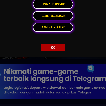
LINK ALTERNATIF
SALJU88
ADMIN TELEGRAM
Panduan in
ADMIN LIVECHAT
Pindai kode QR
untuk Unduh
Android APK
OK