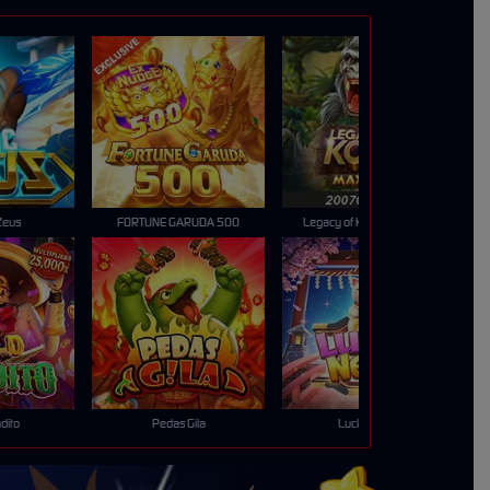
Zeus
FORTUNE GARUDA 500
Legacy of Kong Maxways
dito
Pedas Gila
Lucky Neko