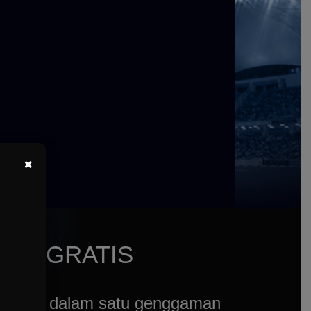
×
ASI GRATIS
rmainan dalam satu genggaman