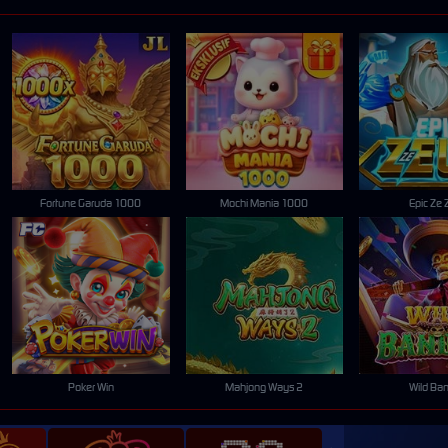
Fortune Garuda 1000
Mochi Mania 1000
Epic Ze 
Poker Win
Mahjong Ways 2
Wild Ban