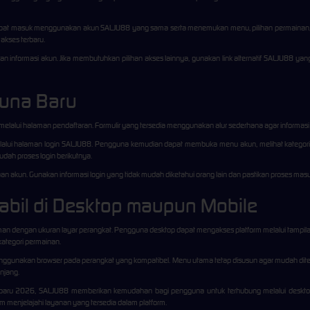
dapat masuk menggunakan akun SALJU88 yang sama serta menemukan menu, pilihan permainan, d
akses terbaru.
formasi akun. Jika membutuhkan pilihan akses lainnya, gunakan link alternatif SALJU88 yang
guna Baru
melalui halaman pendaftaran. Formulir yang tersedia menggunakan alur sederhana agar informasi 
lalui halaman login SALJU88. Pengguna kemudian dapat membuka menu akun, melihat kategori p
ah proses login berikutnya.
akun. Gunakan informasi login yang tidak mudah diketahui orang lain dan pastikan proses masu
abil di Desktop maupun Mobile
n dengan ukuran layar perangkat. Pengguna desktop dapat mengakses platform melalui tampil
kategori permainan.
ggunakan browser pada perangkat yang kompatibel. Menu utama tetap disusun agar mudah dit
njang.
tif terbaru 2026, SALJU88 memberikan kemudahan bagi pengguna untuk terhubung melalui desk
menjelajahi layanan yang tersedia dalam platform.