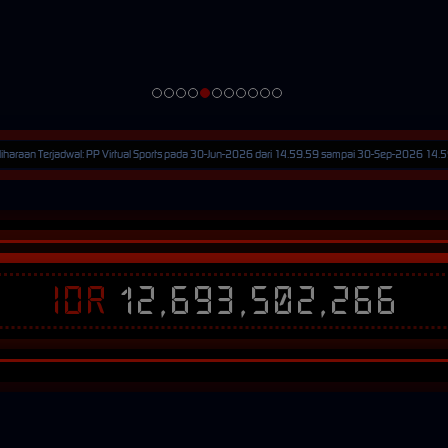
erjadwal: PP Virtual Sports pada 30-Jun-2026 dari 14.59.59 sampai 30-Sep-2026 14.59.59. Sela
IDR
12,693,502,266