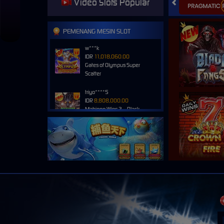
Video Slots Popular
PEMENANG MESIN SLOT
w***k
IDR
11,018,060.00
Gates of Olympus Super
Scatter
triyo****5
IDR
8,808,000.00
Mahjong Wins 3 – Black
Scatter
bong****7
IDR
4,036,160.00
Sweet Bonanza Xmas
a****5
IDR
3,549,400.00
Sweet Bonanza 1000
bong****7
IDR
2,764,050.00