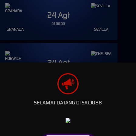
24 Agt
01.00.00
GRANADA
SEVILLA
24 Agt
04.00.00
NORWICH
CHELSEA
SELAMAT DATANG DI SALJU88
UNDUH APLIK
SALJU88 APP
Nikmati berbagai pe