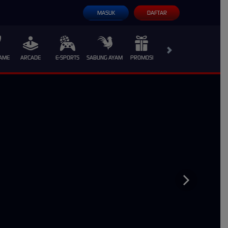
MASUK
DAFTAR
GAME
ARCADE
E-SPORTS
SABUNG AYAM
PROMOSI