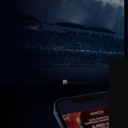
Sweet Bonanza Xmas
w***k
IDR
2,110,140.00
Gates of Olympus Super
Scatter
yumi****3
IDR
2,025,200.00
Starlight Princess™ 1000
w***k
IDR
1,743,770.00
Gates of Olympus Super
Scatter
r****0
IDR
1,646,000.00
Mahjong Wins 3 – Black
Scatter
w***k
IDR
1,290,300.00
Gates of Olympus Super
Scatter