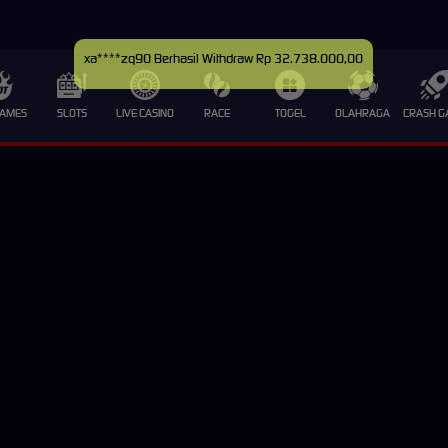
xa****zq90 Berhasil Withdraw Rp 32.738.000,00
GAMES
SLOTS
LIVE CASINO
RACE
TOGEL
OLAHRAGA
CRASH 